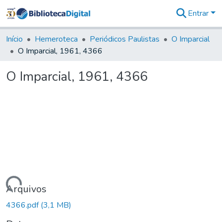
Entrar
Comunidades
&
Início
Hemeroteca
Periódicos Paulistas
O Imparcial
Coleções
O Imparcial, 1961, 4366
Tudo na
Biblioteca
O Imparcial, 1961, 4366
Digital
Estatísticas
Carregando...
Arquivos
4366.pdf
(3,1 MB)