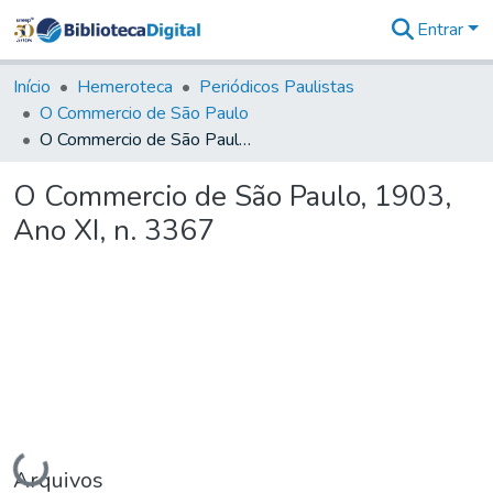
Entrar
Comunidades
&
Início
Hemeroteca
Periódicos Paulistas
Coleções
O Commercio de São Paulo
Tudo na
O Commercio de São Paulo, 1903, Ano XI, n. 3367
Biblioteca
Digital
O Commercio de São Paulo, 1903,
Estatísticas
Ano XI, n. 3367
Carregando...
Arquivos