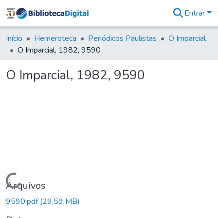
Entrar
Comunidades
&
Início
Hemeroteca
Periódicos Paulistas
O Imparcial
Coleções
O Imparcial, 1982, 9590
Tudo na
Biblioteca
O Imparcial, 1982, 9590
Digital
Estatísticas
Carregando...
Arquivos
9590.pdf
(29,59 MB)