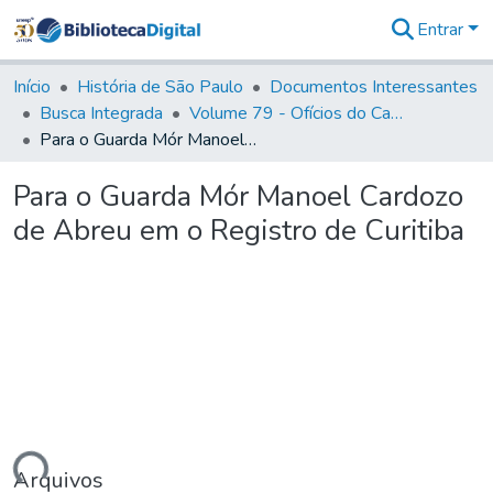
Entrar
Comunidades
&
Início
História de São Paulo
Documentos Interessantes
Coleções
Busca Integrada
Volume 79 - Ofícios do Capitão General Martim Lopes Lobo de Saldanha (1777)
Tudo na
Para o Guarda Mór Manoel Cardozo de Abreu em o Registro de Curitiba
Biblioteca
Digital
Para o Guarda Mór Manoel Cardozo
Estatísticas
de Abreu em o Registro de Curitiba
Arquivos