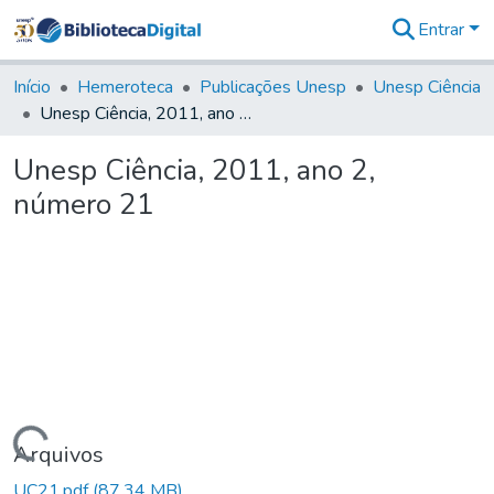
Entrar
Comunidades
&
Início
Hemeroteca
Publicações Unesp
Unesp Ciência
Coleções
Unesp Ciência, 2011, ano 2, número 21
Tudo na
Biblioteca
Unesp Ciência, 2011, ano 2,
Digital
número 21
Estatísticas
Carregando...
Arquivos
UC21.pdf
(87,34 MB)