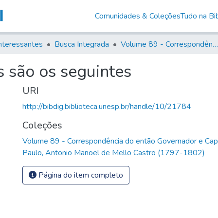
Comunidades & Coleções
Tudo na Bib
nteressantes
Busca Integrada
Volume 89 - Correspondência do então Governador e Capitão General de São Paulo, Antonio Manoel de Mello Castro (1797-1802)
 são os seguintes
URI
http://bibdig.biblioteca.unesp.br/handle/10/21784
Coleções
Volume 89 - Correspondência do então Governador e Cap
Paulo, Antonio Manoel de Mello Castro (1797-1802)
Página do item completo
9