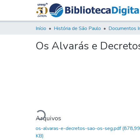
Início
História de São Paulo
Documentos I
Os Alvarás e Decretos
Carregando...
Arquivos
os-alvaras-e-decretos-sao-os-seg.pdf
(878,9
KB)