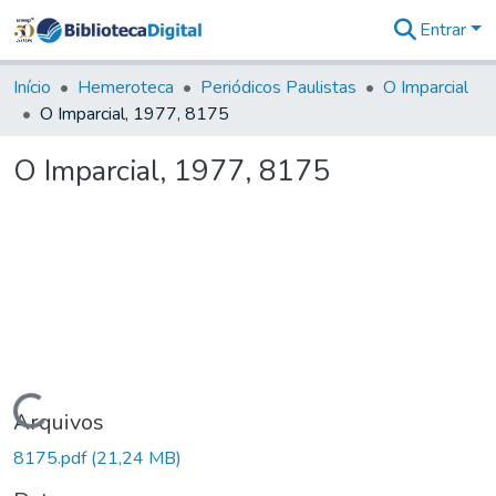
Entrar
Comunidades
&
Início
Hemeroteca
Periódicos Paulistas
O Imparcial
Coleções
O Imparcial, 1977, 8175
Tudo na
Biblioteca
O Imparcial, 1977, 8175
Digital
Estatísticas
Carregando...
Arquivos
8175.pdf
(21,24 MB)