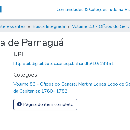
Comunidades & Coleções
Tudo na Bib
nteressantes
Busca Integrada
Volume 83 - Ofícios do General Martim Lopes Lobo de Saldanha (Governador da Capitania): 1780- 1782
la de Parnaguá
URI
http://bibdig.biblioteca.unesp.br/handle/10/18851
Coleções
Volume 83 - Ofícios do General Martim Lopes Lobo de S
da Capitania): 1780- 1782
Página do item completo