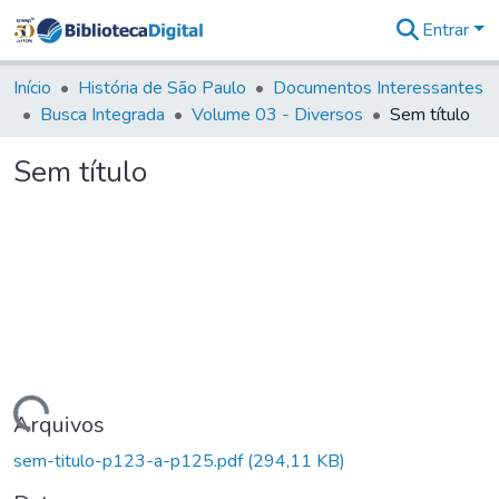
Entrar
Comunidades
&
Início
História de São Paulo
Documentos Interessantes
Coleções
Busca Integrada
Volume 03 - Diversos
Sem título
Tudo na
Biblioteca
Sem título
Digital
Estatísticas
Carregando...
Arquivos
sem-titulo-p123-a-p125.pdf
(294,11 KB)