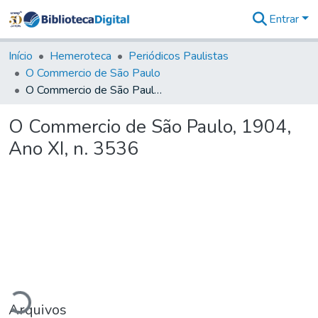
Entrar
Comunidades
&
Início
Hemeroteca
Periódicos Paulistas
Coleções
O Commercio de São Paulo
Tudo na
O Commercio de São Paulo, 1904, Ano XI, n. 3536
Biblioteca
Digital
O Commercio de São Paulo, 1904,
Estatísticas
Ano XI, n. 3536
gando...
Arquivos