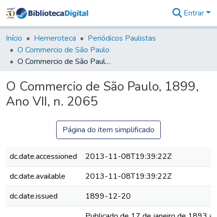
Entrar
Comunidades
&
Início
Hemeroteca
Periódicos Paulistas
Coleções
O Commercio de São Paulo
Tudo na
O Commercio de São Paulo, 1899, Ano VII, n. 2065
Biblioteca
Digital
O Commercio de São Paulo, 1899,
Estatísticas
Ano VII, n. 2065
Página do item simplificado
dc.date.accessioned
2013-11-08T19:39:22Z
dc.date.available
2013-11-08T19:39:22Z
dc.date.issued
1899-12-20
Publicado de 17 de janeiro de 1893 a