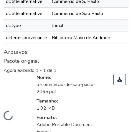
dc.title.alternative
Commercio de S. Paulo
dc.title.alternative
Commercio de São Paulo
dc.type
Jornal
dcterms.provenance
Biblioteca Mário de Andrade
Arquivos
Pacote original
Agora exibindo
1 - 1 de 1
Nome:
o-commercio-de-sao-paulo-
2065.pdf
Tamanho:
1,92 MB
Carregando...
Formato:
Adobe Portable Document
Format