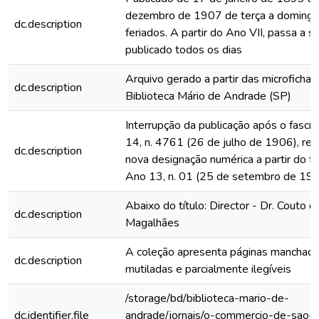
dezembro de 1907 de terça a domingo
dc.description
feriados. A partir do Ano VII, passa a s
publicado todos os dias
Arquivo gerado a partir das microfichas
dc.description
Biblioteca Mário de Andrade (SP)
Interrupção da publicação após o fascí
14, n. 4761 (26 de julho de 1906), rein
dc.description
nova designação numérica a partir do fa
Ano 13, n. 01 (25 de setembro de 19
Abaixo do título: Director - Dr. Couto d
dc.description
Magalhães
A coleção apresenta páginas manchada
dc.description
mutiladas e parcialmente ilegíveis
/storage/bd/biblioteca-mario-de-
dc.identifier.file
andrade/jornais/o-commercio-de-sao-