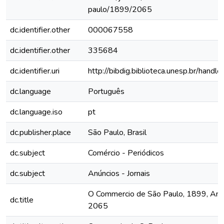
paulo/1899/2065
dc.identifier.other
000067558
dc.identifier.other
335684
dc.identifier.uri
http://bibdig.biblioteca.unesp.br/hand
dc.language
Português
dc.language.iso
pt
dc.publisher.place
São Paulo, Brasil
dc.subject
Comércio - Periódicos
dc.subject
Anúncios - Jornais
O Commercio de São Paulo, 1899, Ano V
dc.title
2065