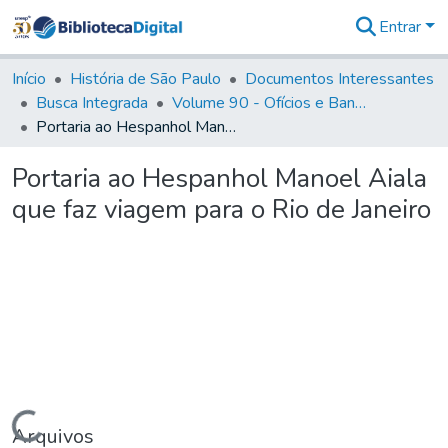
Entrar
Comunidades
&
Início
História de São Paulo
Documentos Interessantes
Coleções
Busca Integrada
Volume 90 - Ofícios e Bandos do Capitão General, Conde de Palma, aos funcionários da Capitania (1814- 1817)
Tudo na
Portaria ao Hespanhol Manoel Aiala que faz viagem para o Rio de Janeiro
Biblioteca
Digital
Portaria ao Hespanhol Manoel Aiala
Estatísticas
que faz viagem para o Rio de Janeiro
Carregando...
Arquivos