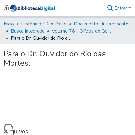
Entrar
Comunidades
&
Início
História de São Paulo
Documentos Interessantes
Coleções
Busca Integrada
Volume 78 - Ofícios do General Martim Lopes Lobo de Saldanha (1777)
Tudo na
Para o Dr. Ouvidor do Rio das Mortes.
Biblioteca
Digital
Para o Dr. Ouvidor do Rio das
Estatísticas
Mortes.
Arquivos