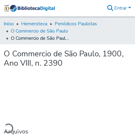
Entrar
Comunidades
&
Início
Hemeroteca
Periódicos Paulistas
Coleções
O Commercio de São Paulo
Tudo na
O Commercio de São Paulo, 1900, Ano VIII, n. 2390
Biblioteca
Digital
O Commercio de São Paulo, 1900,
Estatísticas
Ano VIII, n. 2390
egando...
Arquivos