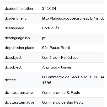
dc.identifier.other
341064
dc.identifier.uri
http://bibdig.biblioteca.unesp.br/hand
dc.language
Português
dc.language.iso
pt
dc.publisher.place
São Paulo, Brasil
dc.subject
Comércio - Periódicos
dc.subject
Anúncios - Jornais
O Commercio de São Paulo, 1906, Ano 
dc.title
4696
dc.title.alternative
Commercio de S. Paulo
dc.title.alternative
Commercio de São Paulo