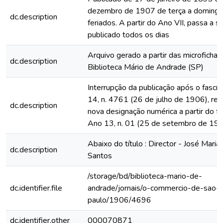
dezembro de 1907 de terça a domingo
dc.description
feriados. A partir do Ano VII, passa a s
publicado todos os dias
Arquivo gerado a partir das microfichas
dc.description
Biblioteca Mário de Andrade (SP)
Interrupção da publicação após o fascí
14, n. 4761 (26 de julho de 1906), rein
dc.description
nova designação numérica a partir do fa
Ano 13, n. 01 (25 de setembro de 19
Abaixo do título : Director - José Maria
dc.description
Santos
/storage/bd/biblioteca-mario-de-
dc.identifier.file
andrade/jornais/o-commercio-de-sao-
paulo/1906/4696
dc.identifier.other
000070871