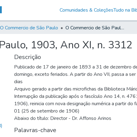
Comunidades & Coleções
Tudo na Bib
O Commercio de São Paulo
O Commercio de São Paulo, 1903, Ano XI, n. 3312
aulo, 1903, Ano XI, n. 3312
Descrição
Publicado de 17 de janeiro de 1893 a 31 de dezembro d
domingo, exceto feriados. A partir do Ano VII, passa a se
dias
Arquivo gerado a partir das microfichas da Biblioteca Már
Interrupção da publicação após o fascículo Ano 14, n. 476
1906), reinicia com nova designação numérica a partir do f
01 (25 de setembro de 1906)
Abaixo do título: Director - Dr. Affonso Arinos
)
Palavras-chave