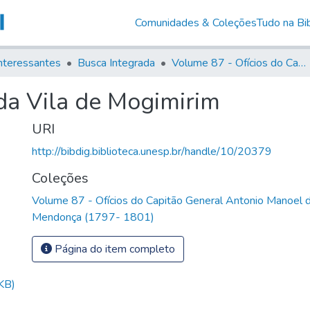
Comunidades & Coleções
Tudo na Bib
nteressantes
Busca Integrada
Volume 87 - Ofícios do Capitão General Antonio Manoel de Melo Castro e Mendonça (1797- 1801)
da Vila de Mogimirim
URI
http://bibdig.biblioteca.unesp.br/handle/10/20379
Coleções
Volume 87 - Ofícios do Capitão General Antonio Manoel 
Mendonça (1797- 1801)
Página do item completo
KB)