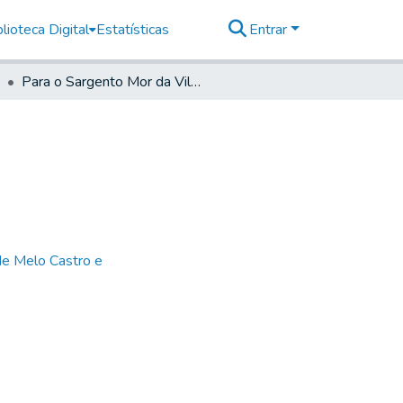
lioteca Digital
Estatísticas
Entrar
Para o Sargento Mor da Vila de Mogimirim
de Melo Castro e