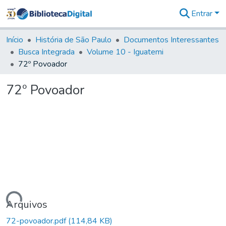
Entrar
Comunidades
&
Início
História de São Paulo
Documentos Interessantes
Coleções
Busca Integrada
Volume 10 - Iguatemi
Tudo na
72º Povoador
Biblioteca
Digital
72º Povoador
Estatísticas
Carregando...
Arquivos
72-povoador.pdf
(114,84 KB)