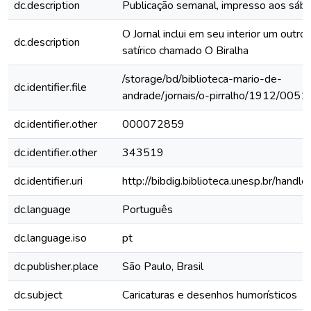
dc.description
Publicação semanal, impresso aos sáb
O Jornal inclui em seu interior um outro 
dc.description
satírico chamado O Biralha
/storage/bd/biblioteca-mario-de-
dc.identifier.file
andrade/jornais/o-pirralho/1912/0051
dc.identifier.other
000072859
dc.identifier.other
343519
dc.identifier.uri
http://bibdig.biblioteca.unesp.br/hand
dc.language
Português
dc.language.iso
pt
dc.publisher.place
São Paulo, Brasil
dc.subject
Caricaturas e desenhos humorísticos