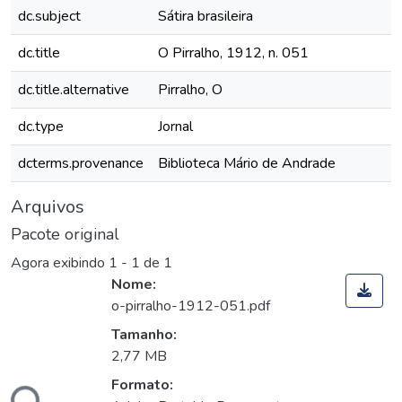
dc.subject
Sátira brasileira
dc.title
O Pirralho, 1912, n. 051
dc.title.alternative
Pirralho, O
dc.type
Jornal
dcterms.provenance
Biblioteca Mário de Andrade
Arquivos
Pacote original
Agora exibindo
1 - 1 de 1
Nome:
o-pirralho-1912-051.pdf
Tamanho:
2,77 MB
Formato:
ndo...