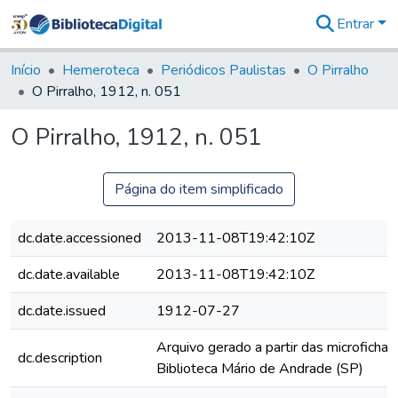
Entrar
Comunidades
&
Início
Hemeroteca
Periódicos Paulistas
O Pirralho
Coleções
O Pirralho, 1912, n. 051
Tudo na
Biblioteca
O Pirralho, 1912, n. 051
Digital
Estatísticas
Página do item simplificado
dc.date.accessioned
2013-11-08T19:42:10Z
dc.date.available
2013-11-08T19:42:10Z
dc.date.issued
1912-07-27
Arquivo gerado a partir das microfichas
dc.description
Biblioteca Mário de Andrade (SP)