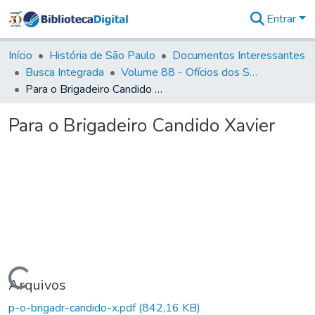
Entrar
Comunidades
&
Início
História de São Paulo
Documentos Interessantes
Coleções
Busca Integrada
Volume 88 - Ofícios dos Senhores Governadores Interinos da Capitania de São Paulo (1817- 1819)
Tudo na
Para o Brigadeiro Candido Xavier
Biblioteca
Digital
Para o Brigadeiro Candido Xavier
Estatísticas
Carregando...
Arquivos
p-o-brigadr-candido-x.pdf
(842,16 KB)