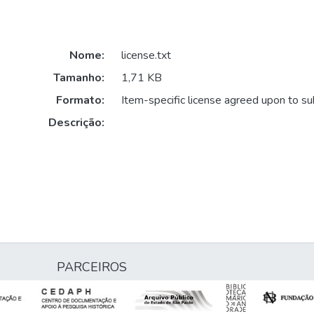
Nome:
license.txt
Tamanho:
1,71 KB
Formato:
Item-specific license agreed upon to s
Descrição:
PARCEIROS