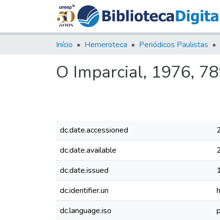
Início
Hemeroteca
Periódicos Paulistas
O Imparcial, 1976, 7
dc.date.accessioned
dc.date.available
dc.date.issued
dc.identifier.uri
dc.language.iso