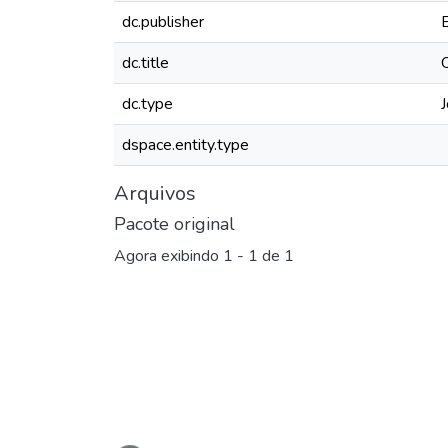
dc.publisher
dc.title
dc.type
J
dspace.entity.type
Arquivos
Pacote original
Agora exibindo
1 - 1 de 1
Carregando...