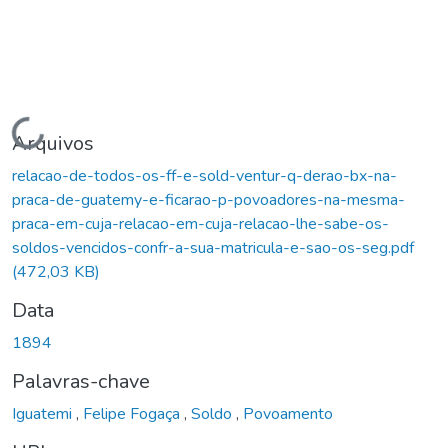
Carregando...
Arquivos
relacao-de-todos-os-ff-e-sold-ventur-q-derao-bx-na-
praca-de-guatemy-e-ficarao-p-povoadores-na-mesma-
praca-em-cuja-relacao-em-cuja-relacao-lhe-sabe-os-
soldos-vencidos-confr-a-sua-matricula-e-sao-os-seg.pdf
(472,03 KB)
Data
1894
Palavras-chave
Iguatemi
,
Felipe Fogaça
,
Soldo
,
Povoamento