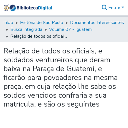
Entrar
Comunidades
&
Início
História de São Paulo
Documentos Interessantes
Coleções
Busca Integrada
Volume 07 - Iguatemi
Tudo na
Relação de todos os oficiais, e soldados ventureiros que deram baixa na Paraça de Guatemi, e ficarão para povoadores na mesma praça, em cuja relação lhe sabe os soldos vencidos confraria a sua matrícula, e são os seguintes
Biblioteca
Digital
Relação de todos os oficiais, e
Estatísticas
soldados ventureiros que deram
baixa na Paraça de Guatemi, e
ficarão para povoadores na mesma
praça, em cuja relação lhe sabe os
soldos vencidos confraria a sua
matrícula, e são os seguintes