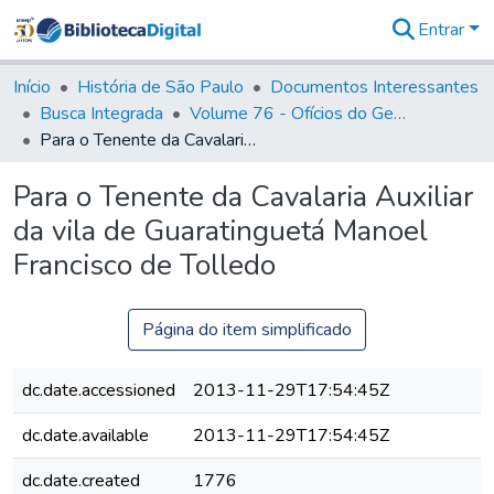
Entrar
Comunidades
&
Início
História de São Paulo
Documentos Interessantes
Coleções
Busca Integrada
Volume 76 - Ofícios do General Martim Lopes Lobo de Saldanha (Governador da Capitania): 1776- 1777
Tudo na
Para o Tenente da Cavalaria Auxiliar da vila de Guaratinguetá Manoel Francisco de Tolledo
Biblioteca
Digital
Para o Tenente da Cavalaria Auxiliar
Estatísticas
da vila de Guaratinguetá Manoel
Francisco de Tolledo
Página do item simplificado
dc.date.accessioned
2013-11-29T17:54:45Z
dc.date.available
2013-11-29T17:54:45Z
dc.date.created
1776