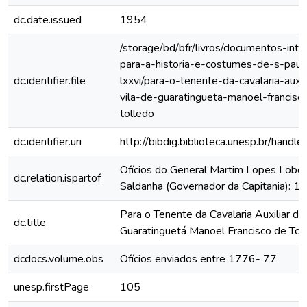
dc.date.issued
1954
/storage/bd/bfr/livros/documentos-int
para-a-historia-e-costumes-de-s-paul
dc.identifier.file
lxxvi/para-o-tenente-da-cavalaria-auxil
vila-de-guaratingueta-manoel-francisc
tolledo
dc.identifier.uri
http://bibdig.biblioteca.unesp.br/hand
Ofícios do General Martim Lopes Lobo
dc.relation.ispartof
Saldanha (Governador da Capitania): 
Para o Tenente da Cavalaria Auxiliar da 
dc.title
Guaratinguetá Manoel Francisco de Tol
dcdocs.volume.obs
Ofícios enviados entre 1776- 77
unesp.firstPage
105