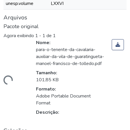
unesp.volume
LXXVI
Arquivos
Pacote original
Agora exibindo
1 - 1 de 1
Nome:
para-o-tenente-da-cavalaria-
auxiliar-da-vila-de-guaratingueta-
manoel-francisco-de-tolledo.pdf
Tamanho:
egando...
101,85 KB
Formato:
Adobe Portable Document
Format
Descrição: