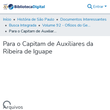
Entrar
Comunidades
&
Início
História de São Paulo
Documentos Interessantes
Coleções
Busca Integrada
Volume 92 - Ofícios do General D. Luiz aos diversos funcionários da Capitania (1768- 1772)
Tudo na
Para o Capitam de Auxiliares da Ribeira de Iguape
Biblioteca
Digital
Para o Capitam de Auxiliares da
Estatísticas
Ribeira de Iguape
Arquivos