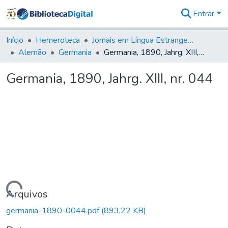
Entrar
Comunidades
&
Início
Hemeroteca
Jornais em Língua Estrangeira
Coleções
Alemão
Germania
Germania, 1890, Jahrg. XIII, nr. 044
Tudo na
Biblioteca
Germania, 1890, Jahrg. XIII, nr. 044
Digital
Estatísticas
Carregando...
Arquivos
germania-1890-0044.pdf
(893,22 KB)