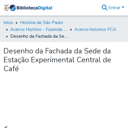
Entrar
Comunidades
&
Início
História de São Paulo
Coleções
Acervo Histório - Fazenda Lageado
Acervo historico FCA
Tudo na
Desenho da Fachada da Sede da Estação Experimental Central de Café
Biblioteca
Digital
Desenho da Fachada da Sede da
Estatísticas
Estação Experimental Central de
Café
Carregando...