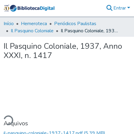
Entrar
Comunidades
&
Início
Hemeroteca
Periódicos Paulistas
Coleções
Il Pasquino Coloniale
Il Pasquino Coloniale, 1937, Anno XXXI, n. 1417
Tudo na
Biblioteca
Il Pasquino Coloniale, 1937, Anno
Digital
XXXI, n. 1417
Estatísticas
ando...
Arquivos
il-pasquino-coloniale-1937-1417.pdf
(5,39 MB)