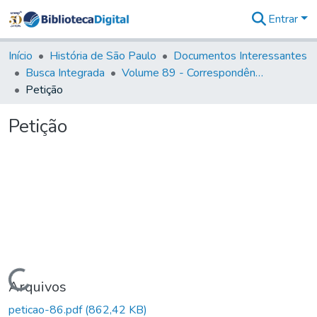
Entrar
Comunidades
&
Início
História de São Paulo
Documentos Interessantes
Coleções
Busca Integrada
Volume 89 - Correspondência do então Governador e Capitão General de São Paulo, Antonio Manoel de Mello Castro (1797-1802)
Tudo na
Petição
Biblioteca
Digital
Petição
Estatísticas
Carregando...
Arquivos
peticao-86.pdf
(862,42 KB)