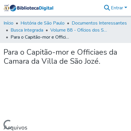
Entrar
Comunidades
&
Início
História de São Paulo
Documentos Interessantes
Coleções
Busca Integrada
Volume 88 - Ofícios dos Senhores Governadores Interinos da Capitania de São Paulo (1817- 1819)
Tudo na
Para o Capitão-mor e Officiaes da Camara da Villa de São Jozé.
Biblioteca
Digital
Para o Capitão-mor e Officiaes da
Estatísticas
Camara da Villa de São Jozé.
Carregando...
Arquivos