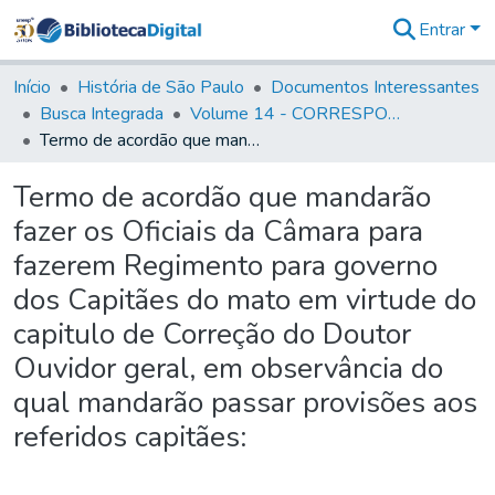
Entrar
Comunidades
&
Início
História de São Paulo
Documentos Interessantes
Coleções
Busca Integrada
Volume 14 - CORRESPONDENCIAS DIVERSAS
Tudo na
Termo de acordão que mandarão fazer os Oficiais da Câmara para fazerem Regimento para governo dos Capitães do mato em virtude do capitulo de Correção do Doutor Ouvidor geral, em observância do qual mandarão passar provisões aos referidos capitães:
Biblioteca
Digital
Termo de acordão que mandarão
Estatísticas
fazer os Oficiais da Câmara para
fazerem Regimento para governo
dos Capitães do mato em virtude do
capitulo de Correção do Doutor
Ouvidor geral, em observância do
qual mandarão passar provisões aos
referidos capitães: