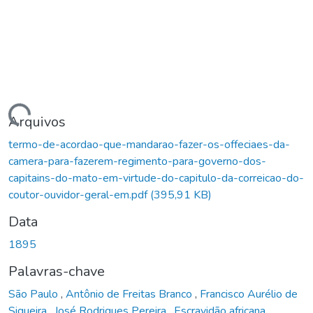
Carregando...
Arquivos
termo-de-acordao-que-mandarao-fazer-os-offeciaes-da-
camera-para-fazerem-regimento-para-governo-dos-
capitains-do-mato-em-virtude-do-capitulo-da-correicao-do-
coutor-ouvidor-geral-em.pdf
(395,91 KB)
Data
1895
Palavras-chave
São Paulo
,
Antônio de Freitas Branco
,
Francisco Aurélio de
Siqueira
,
José Rodrigues Pereira
,
Escravidão africana
,