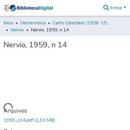
Entrar
Comunidades
&
Início
Hemeroteca
Canto Libertário (1906-1995)
Coleções
Nervio
Nervio, 1959, n 14
Tudo na
Biblioteca
Nervio, 1959, n 14
Digital
Estatísticas
Carregando...
Arquivos
1959_n14.pdf
(1,33 MB)