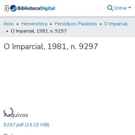
Entrar
Comunidades
&
Início
Hemeroteca
Periódicos Paulistas
O Imparcial
Coleções
O Imparcial, 1981, n. 9297
Tudo na
Biblioteca
O Imparcial, 1981, n. 9297
Digital
Estatísticas
Carregando...
Arquivos
9297.pdf
(14,19 MB)