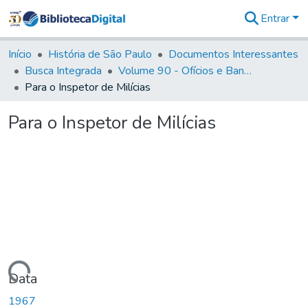
Entrar
Comunidades
&
Início
História de São Paulo
Documentos Interessantes
Coleções
Busca Integrada
Volume 90 - Ofícios e Bandos do Capitão General, Conde de Palma, aos funcionários da Capitania (1814- 1817)
Tudo na
Para o Inspetor de Milícias
Biblioteca
Digital
Para o Inspetor de Milícias
Estatísticas
Carregando...
Data
1967