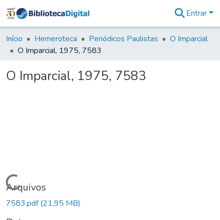
Entrar
Comunidades
&
Início
Hemeroteca
Periódicos Paulistas
O Imparcial
Coleções
O Imparcial, 1975, 7583
Tudo na
Biblioteca
O Imparcial, 1975, 7583
Digital
Estatísticas
Carregando...
Arquivos
7583.pdf
(21,95 MB)