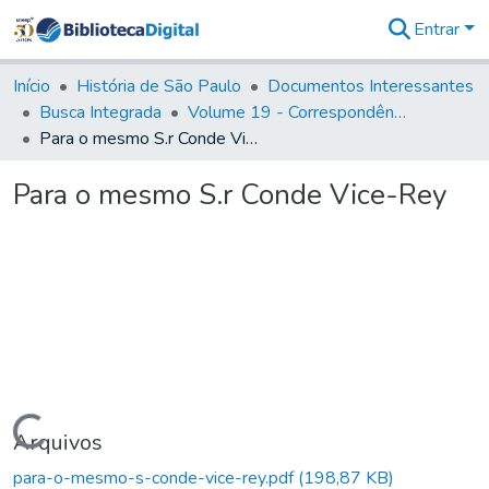
Entrar
Comunidades
&
Início
História de São Paulo
Documentos Interessantes
Coleções
Busca Integrada
Volume 19 - Correspondência do Capital General D. Luiz Antonio de Souza (1767- 70)
Tudo na
Para o mesmo S.r Conde Vice-Rey
Biblioteca
Digital
Para o mesmo S.r Conde Vice-Rey
Estatísticas
Carregando...
Arquivos
para-o-mesmo-s-conde-vice-rey.pdf
(198,87 KB)