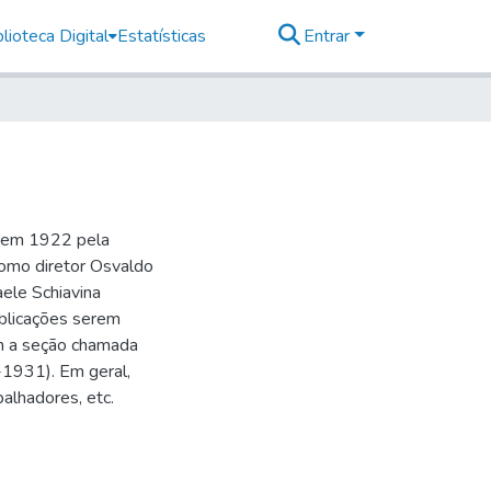
lioteca Digital
Estatísticas
Entrar
o em 1922 pela
como diretor Osvaldo
aele Schiavina
blicações serem
 a seção chamada
-1931). Em geral,
balhadores, etc.