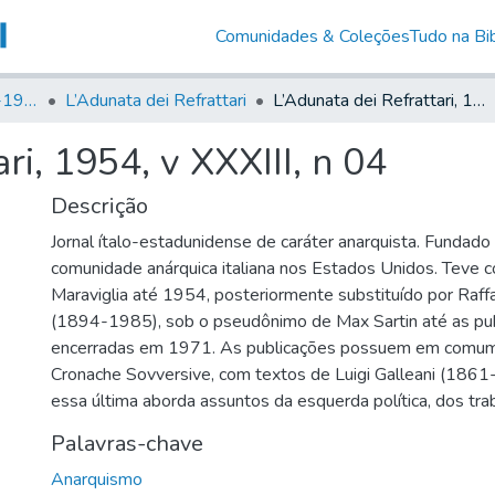
Comunidades & Coleções
Tudo na Bib
Canto Libertário (1906-1995)
L’Adunata dei Refrattari
L’Adunata dei Refrattari, 1954, v XXXIII, n 04
ri, 1954, v XXXIII, n 04
Descrição
Jornal ítalo-estadunidense de caráter anarquista. Fundad
comunidade anárquica italiana nos Estados Unidos. Teve 
Maraviglia até 1954, posteriormente substituído por Raff
(1894-1985), sob o pseudônimo de Max Sartin até as pu
encerradas em 1971. As publicações possuem em comum
Cronache Sovversive, com textos de Luigi Galleani (1861
essa última aborda assuntos da esquerda política, dos tra
Palavras-chave
Anarquismo