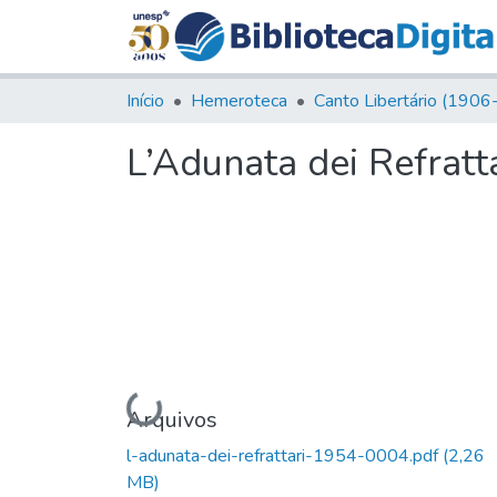
Início
Hemeroteca
L’Adunata dei Refratta
Carregando...
Arquivos
l-adunata-dei-refrattari-1954-0004.pdf
(2,26
MB)