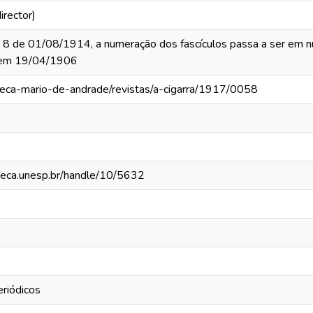
irector)
o 8 de 01/08/1914, a numeração dos fascículos passa a ser em 
 em 19/04/1906
oteca-mario-de-andrade/revistas/a-cigarra/1917/0058
ioteca.unesp.br/handle/10/5632
eriódicos