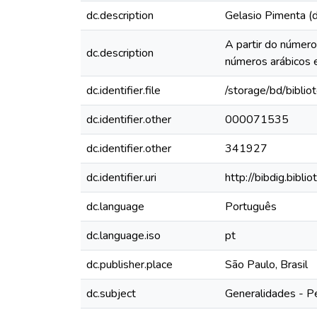
dc.description
Gelasio Pimenta (d
A partir do númer
dc.description
números arábicos
dc.identifier.file
/storage/bd/bibli
dc.identifier.other
000071535
dc.identifier.other
341927
dc.identifier.uri
http://bibdig.bibl
dc.language
Português
dc.language.iso
pt
dc.publisher.place
São Paulo, Brasil
dc.subject
Generalidades - P