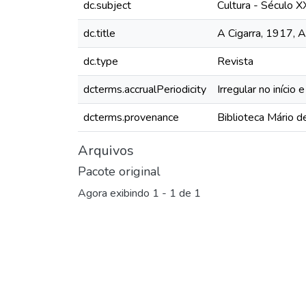
dc.subject
Cultura - Século X
dc.title
A Cigarra, 1917, An
dc.type
Revista
dcterms.accrualPeriodicity
Irregular no início
dcterms.provenance
Biblioteca Mário 
Arquivos
Pacote original
Agora exibindo
1 - 1 de 1