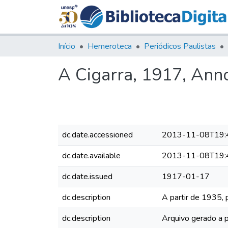
Início
Hemeroteca
Periódicos Paulistas
A Cigarra, 1917, Anno 
dc.date.accessioned
2013-11-08T19:
dc.date.available
2013-11-08T19:
dc.date.issued
1917-01-17
dc.description
A partir de 1935, 
dc.description
Arquivo gerado a p