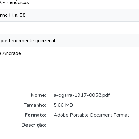
X - Periódicos
no III, n. 58
 e posteriormente quinzenal
de Andrade
Nome:
a-cigarra-1917-0058.pdf
Tamanho:
5,66 MB
Formato:
Adobe Portable Document Format
Descrição: