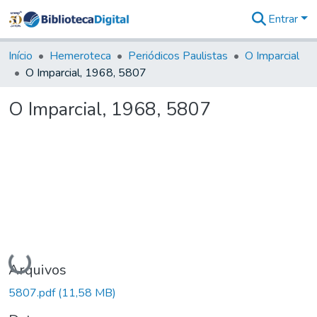
Entrar
Comunidades
&
Início
Hemeroteca
Periódicos Paulistas
O Imparcial
Coleções
O Imparcial, 1968, 5807
Tudo na
Biblioteca
O Imparcial, 1968, 5807
Digital
Estatísticas
Carregando...
Arquivos
5807.pdf
(11,58 MB)