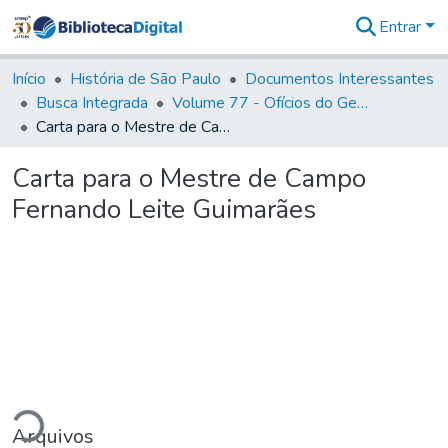
Entrar
Comunidades
&
Início
História de São Paulo
Documentos Interessantes
Coleções
Busca Integrada
Volume 77 - Ofícios do General Martim Lopes Lobo de Saldanha (Governador da Capitania): 1776-1777
Tudo na
Carta para o Mestre de Campo Fernando Leite Guimarães
Biblioteca
Digital
Carta para o Mestre de Campo
Estatísticas
Fernando Leite Guimarães
ando...
Arquivos