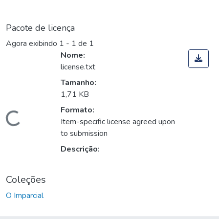
Pacote de licença
Agora exibindo
1 - 1 de 1
Nome:
license.txt
Tamanho:
1,71 KB
Formato:
Carregando...
Item-specific license agreed upon
to submission
Descrição:
Coleções
O Imparcial