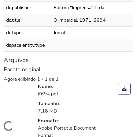
dc.publisher
Editora "Imprensa" Ltda
dc.title
O Imparcial, 1971, 6694
dc.type
Jornal
dspace.entity.type
Arquivos
Pacote original
Agora exibindo
1 - 1 de 1
Nome:
6694.pdf
Tamanho:
7,18 MB
Formato:
Carregando...
Adobe Portable Document
Format