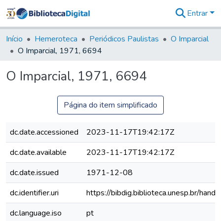
Entrar
Comunidades
&
Início
Hemeroteca
Periódicos Paulistas
O Imparcial
Coleções
O Imparcial, 1971, 6694
Tudo na
Biblioteca
O Imparcial, 1971, 6694
Digital
Estatísticas
Página do item simplificado
dc.date.accessioned
2023-11-17T19:42:17Z
dc.date.available
2023-11-17T19:42:17Z
dc.date.issued
1971-12-08
dc.identifier.uri
https://bibdig.biblioteca.unesp.br/han
dc.language.iso
pt