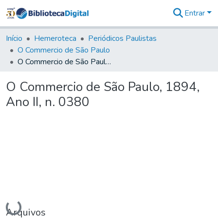
Entrar
Comunidades
&
Início
Hemeroteca
Periódicos Paulistas
Coleções
O Commercio de São Paulo
Tudo na
O Commercio de São Paulo, 1894, Ano II, n. 0380
Biblioteca
Digital
O Commercio de São Paulo, 1894,
Estatísticas
Ano II, n. 0380
Carregando...
Arquivos