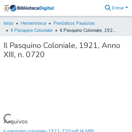
Entrar
Comunidades
&
Início
Hemeroteca
Periódicos Paulistas
Coleções
Il Pasquino Coloniale
Il Pasquino Coloniale, 1921, Anno XIII, n. 0720
Tudo na
Biblioteca
Il Pasquino Coloniale, 1921, Anno
Digital
XIII, n. 0720
Estatísticas
Carregando...
Arquivos
il-pasquino-coloniale-1921-720.pdf
(4 MB)