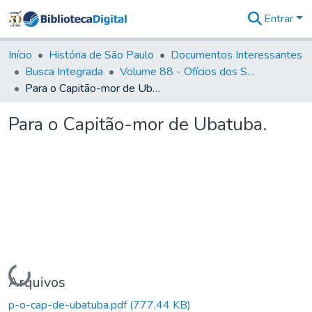
Entrar
Comunidades
&
Início
História de São Paulo
Documentos Interessantes
Coleções
Busca Integrada
Volume 88 - Ofícios dos Senhores Governadores Interinos da Capitania de São Paulo (1817- 1819)
Tudo na
Para o Capitão-mor de Ubatuba.
Biblioteca
Digital
Para o Capitão-mor de Ubatuba.
Estatísticas
Carregando...
Arquivos
p-o-cap-de-ubatuba.pdf
(777,44 KB)