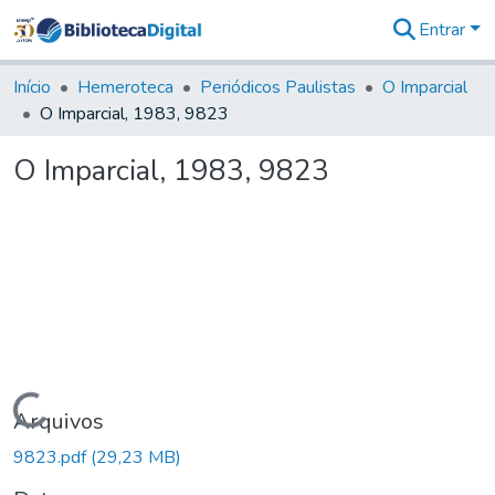
Entrar
Comunidades
&
Início
Hemeroteca
Periódicos Paulistas
O Imparcial
Coleções
O Imparcial, 1983, 9823
Tudo na
Biblioteca
O Imparcial, 1983, 9823
Digital
Estatísticas
Carregando...
Arquivos
9823.pdf
(29,23 MB)