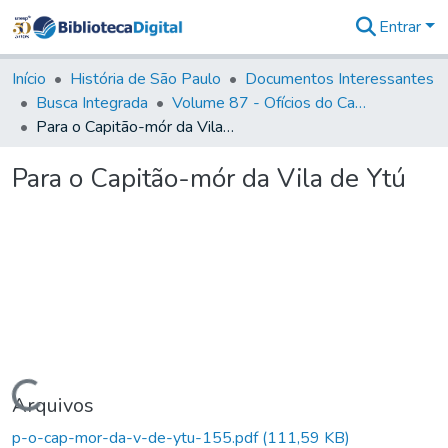
Entrar
Comunidades
&
Início
História de São Paulo
Documentos Interessantes
Coleções
Busca Integrada
Volume 87 - Ofícios do Capitão General Antonio Manoel de Melo Castro e Mendonça (1797- 1801)
Tudo na
Para o Capitão-mór da Vila de Ytú
Biblioteca
Digital
Para o Capitão-mór da Vila de Ytú
Estatísticas
Carregando...
Arquivos
p-o-cap-mor-da-v-de-ytu-155.pdf
(111,59 KB)