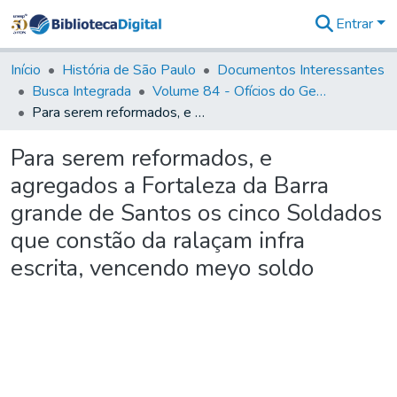
Entrar
Comunidades
&
Início
História de São Paulo
Documentos Interessantes
Coleções
Busca Integrada
Volume 84 - Ofícios do General Martins Lopes de Saldanha (Governador da Capitania): 1782- 1786
Tudo na
Para serem reformados, e agregados a Fortaleza da Barra grande de Santos os cinco Soldados que constão da ralaçam infra escrita, vencendo meyo soldo
Biblioteca
Digital
Para serem reformados, e
Estatísticas
agregados a Fortaleza da Barra
grande de Santos os cinco Soldados
que constão da ralaçam infra
escrita, vencendo meyo soldo