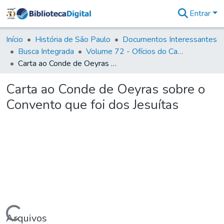
Entrar
Comunidades
&
Início
História de São Paulo
Documentos Interessantes
Coleções
Busca Integrada
Volume 72 - Ofícios do Capitão General D. Luis Antonio de Souza Botelho Mourão (Morgado de Matheus): 1765-1766
Tudo na
Carta ao Conde de Oeyras sobre o Convento que foi dos Jesuítas
Biblioteca
Digital
Carta ao Conde de Oeyras sobre o
Estatísticas
Convento que foi dos Jesuítas
Arquivos