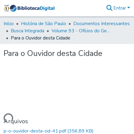
Entrar
Comunidades
&
Início
História de São Paulo
Documentos Interessantes
Coleções
Busca Integrada
Volume 93 - Ofícios do General D. Luiz em favor da praça do Iguatemi (1775)
Tudo na
Para o Ouvidor desta Cidade
Biblioteca
Digital
Para o Ouvidor desta Cidade
Estatísticas
rregando...
Arquivos
p-o-ouvidor-desta-cid-41.pdf
(356,89 KB)