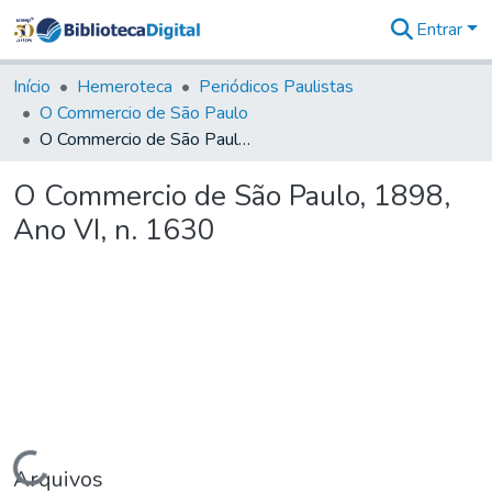
Entrar
Comunidades
&
Início
Hemeroteca
Periódicos Paulistas
Coleções
O Commercio de São Paulo
Tudo na
O Commercio de São Paulo, 1898, Ano VI, n. 1630
Biblioteca
Digital
O Commercio de São Paulo, 1898,
Estatísticas
Ano VI, n. 1630
Carregando...
Arquivos