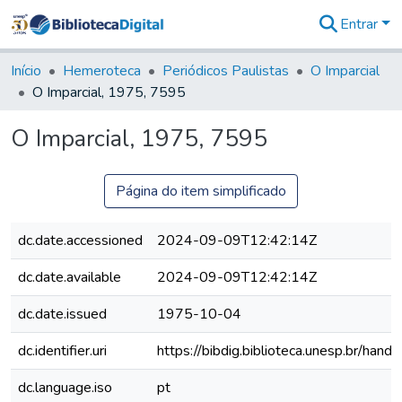
Entrar
Comunidades
&
Início
Hemeroteca
Periódicos Paulistas
O Imparcial
Coleções
O Imparcial, 1975, 7595
Tudo na
Biblioteca
O Imparcial, 1975, 7595
Digital
Estatísticas
Página do item simplificado
dc.date.accessioned
2024-09-09T12:42:14Z
dc.date.available
2024-09-09T12:42:14Z
dc.date.issued
1975-10-04
dc.identifier.uri
https://bibdig.biblioteca.unesp.br/han
dc.language.iso
pt