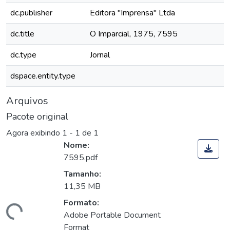
dc.publisher
Editora "Imprensa" Ltda
dc.title
O Imparcial, 1975, 7595
dc.type
Jornal
dspace.entity.type
Arquivos
Pacote original
Agora exibindo
1 - 1 de 1
Nome:
7595.pdf
Tamanho:
11,35 MB
Formato:
Carregando...
Adobe Portable Document
Format