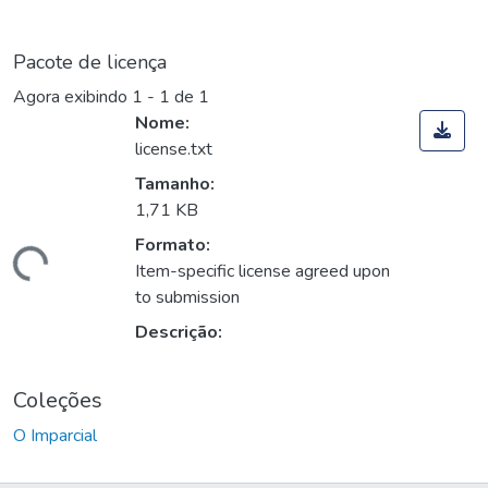
Pacote de licença
Agora exibindo
1 - 1 de 1
Nome:
license.txt
Tamanho:
1,71 KB
Formato:
Carregando...
Item-specific license agreed upon
to submission
Descrição:
Coleções
O Imparcial